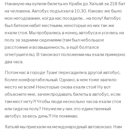
Накануне мы купили билеты из Краби до Хатьяй за 218 бат
на человека. Автобус подъехал в 10.30. Каково же было
мое негодование, когда нас посадили… на полу! Автобус
был битком набит местными, некоторые из них так же
ехали стоя. Мы пробрались в конец автобуса и уселись на
полу за задними сидениями (там был небольшое
расстояние и возвышенность, а ещё болтался
огнетушитель). В таком вот положении мы ехали примерно
два часа.
Потом нас в городе Транг пересадили в другой автобус,
более комфортабельный. Однако, в нем тоже хватило
место не всем! Некоторые снова ехали стоя! Ну вот
объясните мне, зачем продавать билеты в автобус, если
там мест нету?! Чтобы люди несколько часов ехали стоя
или сидя на полу? Неужели у них это единственный
автобус за весь день?! Не понимаю.
Хатьяй мы приехали на международный автовокзал. Нам