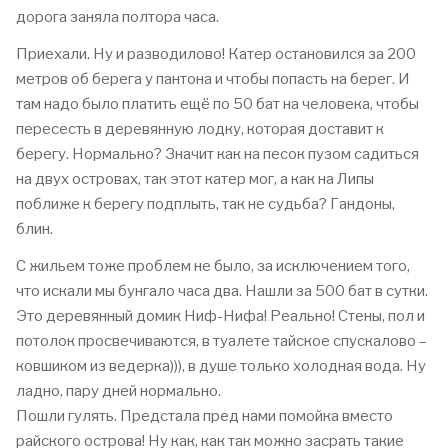
дорога заняла полтора часа.
Приехали. Ну и разводилово! Катер остановился за 200
метров об берега у пантона и чтобы попасть на берег. И
там надо было платить ещё по 50 бат на человека, чтобы
пересесть в деревянную лодку, которая доставит к
берегу. Нормально? Значит как на песок пузом садиться
на двух островах, так этот катер мог, а как на Липы
поближе к берегу подплыть, так не судьба? Гандоны,
блин.
С жильем тоже проблем не было, за исключением того,
что искали мы бунгало часа два. Нашли за 500 бат в сутки.
Это деревянный домик Ниф-Нифа! Реально! Стены, пол и
потолок просвечиваются, в туалете тайское спускалово –
ковшиком из ведерка))), в душе только холодная вода. Ну
ладно, пару дней нормально.
Пошли гулять. Предстала пред нами помойка вместо
райского острова! Ну как, как так можно засрать такие