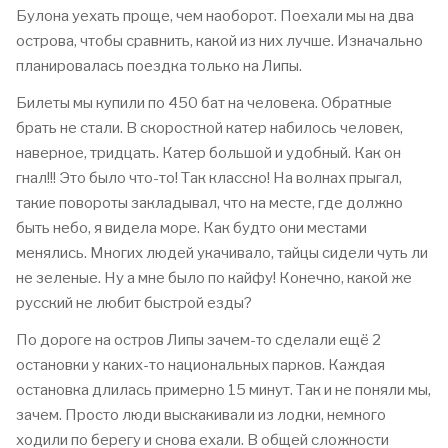
Булона уехать проще, чем наоборот. Поехали мы на два
острова, чтобы сравнить, какой из них лучше. Изначально
планировалась поездка только на Липы.
Билеты мы купили по 450 бат на человека. Обратные
брать не стали. В скоростной катер набилось человек,
наверное, тридцать. Катер большой и удобный. Как он
гнал!!! Это было что-то! Так классно! На волнах прыгал,
такие повороты закладывал, что на месте, где должно
быть небо, я видела море. Как будто они местами
менялись. Многих людей укачивало, тайцы сидели чуть ли
не зеленые. Ну а мне было по кайфу! Конечно, какой же
русский не любит быстрой езды?
По дороге на остров Липы зачем-то сделали ещё 2
остановки у каких-то национальных парков. Каждая
остановка длилась примерно 15 минут. Так и не поняли мы,
зачем. Просто люди выскакивали из лодки, немного
ходили по берегу и снова ехали. В общей сложности