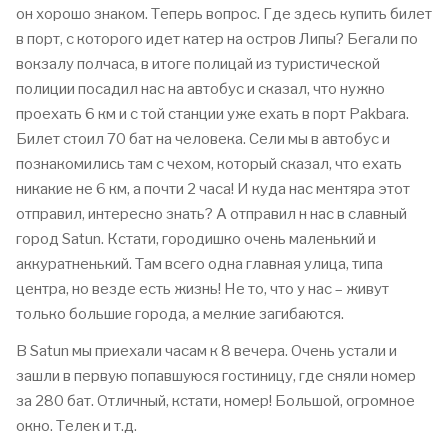
он хорошо знаком. Теперь вопрос. Где здесь купить билет
в порт, с которого идет катер на остров Липы? Бегали по
вокзалу полчаса, в итоге полицай из туристической
полиции посадил нас на автобус и сказал, что нужно
проехать 6 км и с той станции уже ехать в порт Pakbara.
Билет стоил 70 бат на человека. Сели мы в автобус и
познакомились там с чехом, который сказал, что ехать
никакие не 6 км, а почти 2 часа! И куда нас ментяра этот
отправил, интересно знать? А отправил н нас в славный
город Satun. Кстати, городишко очень маленький и
аккуратненький. Там всего одна главная улица, типа
центра, но везде есть жизнь! Не то, что у нас – живут
только большие города, а мелкие загибаются.
В Satun мы приехали часам к 8 вечера. Очень устали и
зашли в первую попавшуюся гостиницу, где сняли номер
за 280 бат. Отличный, кстати, номер! Большой, огромное
окно. Телек и т.д.