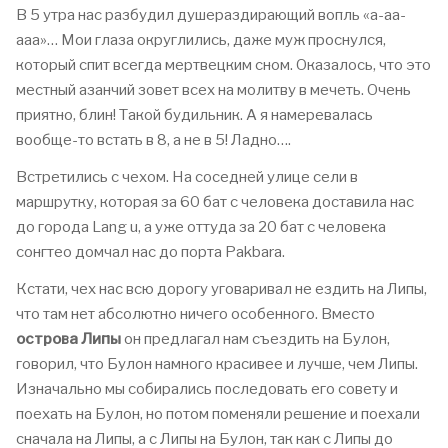
В 5 утра нас разбудил душераздирающий вопль «а-аа-
ааа»… Мои глаза округлились, даже муж проснулся,
который спит всегда мертвецким сном. Оказалось, что это
местный азанчий зовет всех на молитву в мечеть. Очень
приятно, блин! Такой будильник. А я намеревалась
вообще-то встать в 8, а не в 5! Ладно….
Встретились с чехом. На соседней улице сели в
маршрутку, которая за 60 бат с человека доставила нас
до города Lang u, а уже оттуда за 20 бат с человека
сонгтео домчал нас до порта Pakbara.
Кстати, чех нас всю дорогу уговаривал не ездить на Липы,
что там нет абсолютно ничего особенного. Вместо
острова Липы
он предлагал нам съездить на Булон,
говорил, что Булон намного красивее и лучше, чем Липы.
Изначально мы собирались последовать его совету и
поехать на Булон, но потом поменяли решение и поехали
сначала на Липы, а с Липы на Булон, так как с Липы до