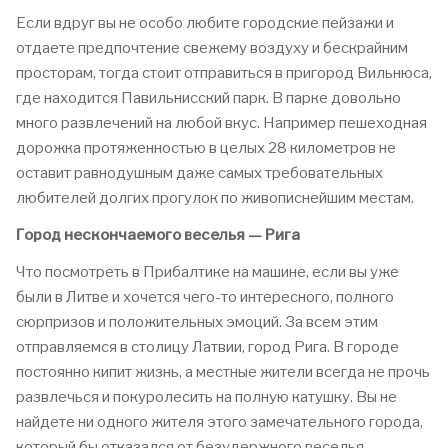
Если вдруг вы не особо любите городские пейзажи и
отдаете предпочтение свежему воздуху и бескрайним
просторам, тогда стоит отправиться в пригород Вильнюса,
где находится Павильнисский парк. В парке довольно
много развлечений на любой вкус. Например пешеходная
дорожка протяженностью в целых 28 километров не
оставит равнодушным даже самых требовательных
любителей долгих прогулок по живописнейшим местам.
Город нескончаемого веселья — Рига
Что посмотреть в Прибалтике на машине, если вы уже
были в Литве и хочется чего-то интересного, полного
сюрпризов и положительных эмоций. За всем этим
отправляемся в столицу Латвии, город Рига. В городе
постоянно кипит жизнь, а местные жители всегда не прочь
развлечься и покуролесить на полную катушку. Вы не
найдете ни одного жителя этого замечательного города,
который бы отказался от безудержного веселья.