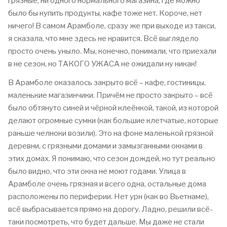
грязные, ни одного нормального магазина, где можно
было бы купить продукты, кафе тоже нет. Короче, нет
ничего! В самом Арамболе, сразу же при выходе из такси,
я сказала, что мне здесь не нравится. Всё выглядело
просто очень уныло. Мы, конечно, понимали, что приехали
в не сезон, но ТАКОГО УЖАСА не ожидали ну никак!
В Арамболе оказалось закрыто всё – кафе, гостиницы,
маленькие магазинчики. Причём не просто закрыто – всё
было обтянуто синей и чёрной клеёнкой, такой, из которой
делают огромные сумки (как большие клетчатые, которые
раньше челноки возили). Это на фоне маленькой грязной
деревни, с грязными домами и замызганными окнами в
этих домах. Я понимаю, что сезон дождей, но тут реально
было видно, что эти окна не моют годами. Улица в
Арамболе очень грязная и всего одна, остальные дома
расположены по периферии. Нет урн (как во Вьетнаме),
всё выбрасывается прямо на дорогу. Ладно, решили всё-
таки посмотреть, что будет дальше. Мы даже не стали