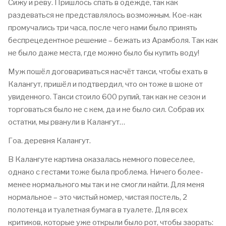
Сижу и реву. Пришлось спать в одежде, так как
раздеваться не представлялось возможным. Кое-как
промучались три часа, после чего нами было принять
беспрецедентное решение – бежать из Арамболя. Так как
не было даже места, где можно было бы купить воду!
Муж пошёл договариваться насчёт такси, чтобы ехать в
Калангут, пришёл и подтвердил, что он тоже в шоке от
увиденного. Такси стоило 600 рупий, так как не сезон и
торговаться было не с кем, да и не было сил. Собрав их
остатки, мы рванули в Калангут…
Гоа. деревня Калангут.
В Калангуте картина оказалась немного повеселее,
однако с гестами тоже была проблема. Ничего более-
менее нормального мы так и не смогли найти. Для меня
нормальное – это чистый номер, чистая постель, 2
полотенца и туалетная бумага в туалете. Для всех
критиков, которые уже открыли было рот, чтобы заорать: