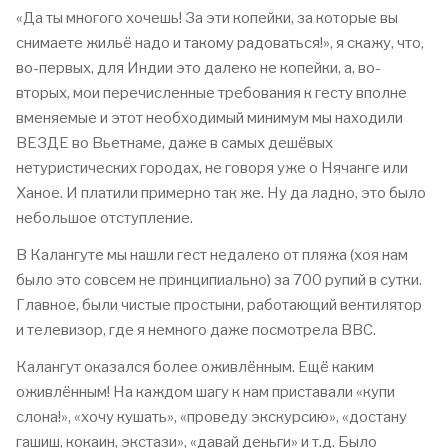
«Да ты многого хочешь! За эти копейки, за которые вы
снимаете жильё надо и такому радоваться!», я скажу, что,
во-первых, для Индии это далеко не копейки, а, во-
вторых, мои перечисленные требования к гесту вполне
вменяемые и этот необходимый минимум мы находили
ВЕЗДЕ во Вьетнаме, даже в самых дешёвых
нетуристических городах, не говоря уже о Нячанге или
Ханое. И платили примерно так же. Ну да ладно, это было
небольшое отступление.
В Калангуте мы нашли гест недалеко от пляжа (хоя нам
было это совсем не принципиально) за 700 рупий в сутки.
Главное, были чистые простыни, работающий вентилятор
и телевизор, где я немного даже посмотрела ВВС.
Калангут оказался более оживлённым. Ещё каким
оживлённым! На каждом шагу к нам приставали «купи
слона!», «хочу кушать», «проведу экскурсию», «достану
гашиш, кокаин, экстази», «давай деньги» и т.д. Было