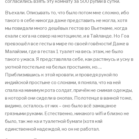
согласились взять эту комнату за 500 рупий в сутки.
Въехали. Описывать то, что было потом мне сложно, ибо
такого я себе никогда даже представить не могла, хотя
мы повидали много дешёвых гестов во Вьетнаме, когда
ехали с юга на север на мотоцикле, и в Тайланде. Но Гоа
превзошёл все гесты в мире по своей говёности! Даже в
Малайзии, где в гестах 1 туалет на весь этаж, не было
такого ужаса. Я представляла себе, как растянусь и усну в
уютной постельке на белых простынях, но….
Приблизившись к этой кровати, и проведя рукой по
индийской простыне со слонами, я поняла, что на ней
спала ка минимум рота солдат, причём не снимая одежды,
в которой они сидели в окопах. Полотенце в ванной тоже,
видимо, осталось от них – оно было всё замацаное
грязными руками. Естественно, никакого wifi и близко не
было, так же ка и туалетной бумаги (хотя кяй
единственной надеждой, но он не работал.