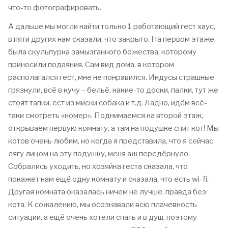
что-то фотографировать.
А дальше мы могли найти только 1 работающий гест хаус,
в пяти других нам сказали, что закрыто. На первом этаже
была скульпурка замызганного божества, которому
приносили подаяния. Сам вид дома, в котором
располагался гест, мне не понравился. Индусы страшные
грязнули, всё в кучу – бельё, какие-то доски, палки, тут же
стоят тапки, ест из миски собака и т.д. Ладно, идём всё-
таки смотреть «номер». Поднимаемся на второй этаж,
открываем первую комнату, а там на подушке спит кот! Мы
котов очень любим, но когда я представила, что я сейчас
лягу лицом на эту подушку, меня аж передёрнуло.
Собрались уходить, но хозяйка геста сказала, что
покажет нам ещё одну комнату и сказала, что есть wi-fi.
Другая комната оказалась ничем не лучше, правда без
кота. К сожалению, мы осознавали всю плачевность
ситуации, а ещё очень хотели спать и в душ, поэтому