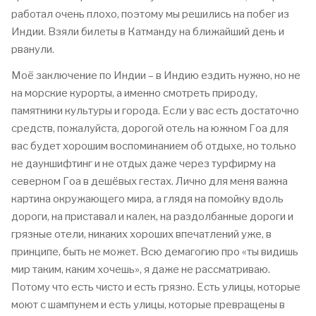
работал очень плохо, поэтому мы решились на побег из
Индии. Взяли билеты в Катманду на ближайший день и
рванули.
Моё заключение по Индии – в Индию ездить нужно, но не
на морские курорты, а именно смотреть природу,
памятники культуры и города. Если у вас есть достаточно
средств, пожалуйста, дорогой отель на южном Гоа для
вас будет хорошим воспоминанием об отдыхе, но только
не дауншифтинг и не отдых даже через турфирму на
северном Гоа в дешёвых гестах. Лично для меня важна
картина окружающего мира, а глядя на помойку вдоль
дороги, на приставал и калек, на раздолбанные дороги и
грязные отели, никаких хороших впечатлений уже, в
принципе, быть не может. Всю демагогию про «ты видишь
мир таким, каким хочешь», я даже не рассматриваю.
Потому что есть чисто и есть грязно. Есть улицы, которые
моют с шампунем и есть улицы, которые превращены в