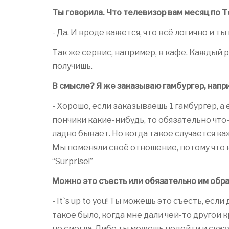
Ты говорила. Что телевизор вам месяц по 
- Да. И вроде кажется, что всё логично и т
Так же сервис, например, в кафе. Каждый р
получишь.
В смысле? Я же заказываю гамбургер, нап
- Хорошо, если заказываешь 1 гамбургер, а
пончики какие-нибудь, то обязательно что-
ладно бывает. Но когда такое случается ка
Мы поменяли своё отношение, потому что 
“Surprise!”
Можно это съесть или обязательно им обра
- It`s up to you! Ты можешь это съесть, ес
такое было, когда мне дали чей-то другой к
не смогла. Либо ты можешь подойти и сказат