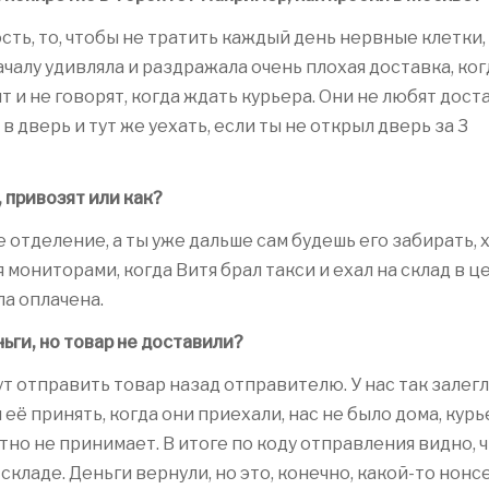
ость, то, чтобы не тратить каждый день нервные клетки,
чалу удивляла и раздражала очень плохая доставка, ког
т и не говорят, когда ждать курьера. Они не любят дост
в дверь и тут же уехать, если ты не открыл дверь за 3
, привозят или как?
е отделение, а ты уже дальше сам будешь его забирать, 
я мониторами, когда Витя брал такси и ехал на склад в ц
ла оплачена.
ньги, но товар не доставили?
гут отправить товар назад отправителю. У нас так залегл
её принять, когда они приехали, нас не было дома, кур
тно не принимает. В итоге по коду отправления видно, ч
складе. Деньги вернули, но это, конечно, какой-то нонс