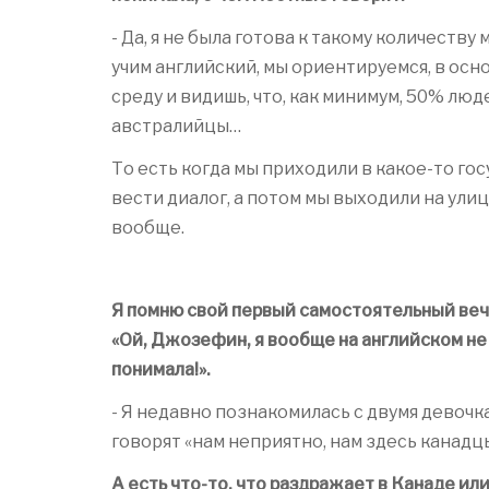
- Да, я не была готова к такому количеству
учим английский, мы ориентируемся, в осн
среду и видишь, что, как минимум, 50% лю
австралийцы…
То есть когда мы приходили в какое-то го
вести диалог, а потом мы выходили на улиц
вообще.
Я помню свой первый самостоятельный вече
«Ой, Джозефин, я вообще на английском не 
понимала!».
- Я недавно познакомилась с двумя девочка
говорят «нам неприятно, нам здесь канадцы
А есть что-то, что раздражает в Канаде ил