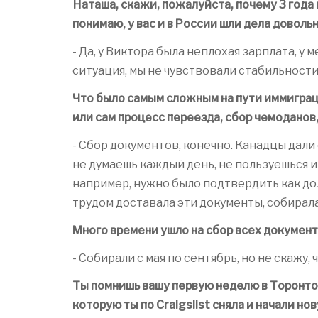
Наташа, скажи, пожалуйста, почему 3 года
понимаю, у вас и в России шли дела доволь
- Да, у Виктора была неплохая зарплата, у 
ситуация, мы не чувствовали стабильности,
Что было самым сложным на пути иммиграц
или сам процесс переезда, сбор чемоданов
- Сбор документов, конечно. Канадцы дали 
не думаешь каждый день, не пользуешься им
например, нужно было подтвердить как долго
трудом доставала эти документы, собирала
Много времени ушло на сбор всех докумен
- Собирали с мая по сентябрь, но не скажу,
Ты помнишь вашу первую неделю в Торонто?
которую ты по Craigslist
сняла и начали но