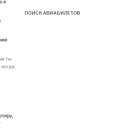
о я
ПОИСК АВИАБИЛЕТОВ
я
ние
ые ты
 когда,
ртиру,
у