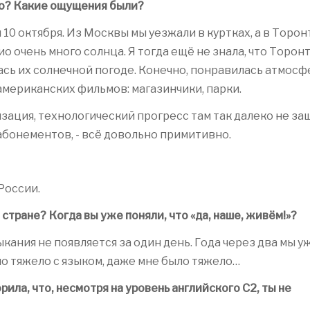
ло? Какие ощущения были?
10 октября. Из Москвы мы уезжали в куртках, а в Торон
о очень много солнца. Я тогда ещё не знала, что Торон
ась их солнечной погоде. Конечно, понравилась атмосф
 американских фильмов: магазинчики, парки.
ация, технологический прогресс там так далеко не заш
 абонементов, - всё довольно примитивно.
 России.
 стране? Когда вы уже поняли, что «да, наше, живём!»?
ыкания не появляется за один день. Года через два мы у
ло тяжело с языком, даже мне было тяжело…
рила, что, несмотря на уровень английского С2, ты не