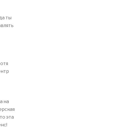
да ты
авлять
хотя
ентр
а на
ьерская
то эта
енс!