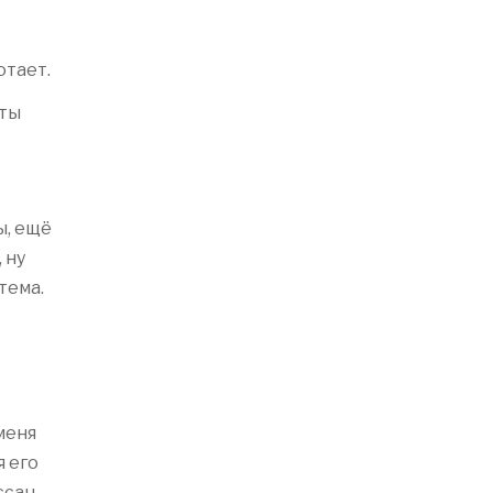
отает.
 ты
ы, ещё
 ну
тема.
 меня
я его
ссан.