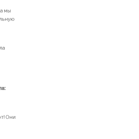
да мы
альную
ла
ла:
т! Они