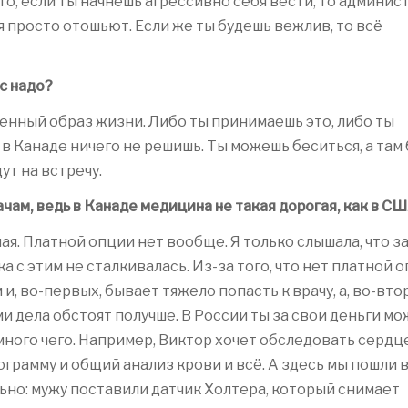
о, если ты начнёшь агрессивно себя вести, то админис
я просто отошьют. Если же ты будешь вежлив, то всё
с надо?
ленный образ жизни. Либо ты принимаешь это, либо ты
 в Канаде ничего не решишь. Ты можешь беситься, а там
ут на встречу.
чам, ведь в Канаде медицина не такая дорогая, как в С
ая. Платной опции нет вообще. Я только слышала, что з
а с этим не сталкивалась. Из-за того, что нет платной о
и, во-первых, бывает тяжело попасть к врачу, а, во-вто
ми дела обстоят получше. В России ты за свои деньги м
ного чего. Например, Виктор хочет обследовать сердце
грамму и общий анализ крови и всё. А здесь мы пошли 
ьно: мужу поставили датчик Холтера, который снимает