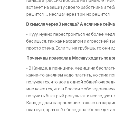
Канаде агрессию вообще не приемлет никт
встанет на защиту своего работника и теб
решится….. месяца через три, но решится.
В смысле через 3 месяца? А если мне сейча
- Нууу, нужно перестроиться на более мед
бесишься, так как нахрапом и агрессией ты
просто стена. Если ты не грубишь, то они ид
Почему вы приехали в Москву ходить по вра
- В Канаде, в принципе, медицина бесплатн
какие-то анализы надо платить, но сама пок
получается, что все в одной общей очереди 
мне кажется, что в России с обследования
получить быстрый результат и исследуют м
Канаде дали направление только на кардио
платную, врач всё обследовал более детал