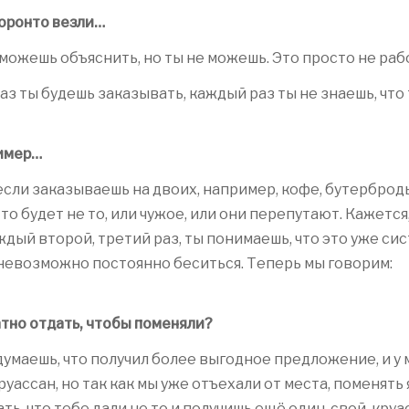
Торонто везли…
ы можешь объяснить, но ты не можешь. Это просто не раб
аз ты будешь заказывать, каждый раз ты не знаешь, что
ример…
 если заказываешь на двоих, например, кофе, бутерброд
то будет не то, или чужое, или они перепутают. Кажется,
ждый второй, третий раз, ты понимаешь, что это уже сис
невозможно постоянно беситься. Теперь мы говорим:
тно отдать, чтобы поменяли?
ли думаешь, что получил более выгодное предложение, и у
руассан, но так как мы уже отъехали от места, поменять 
ь, что тебе дали не то и получишь ещё один, свой, круа