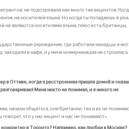
 мигрантов, не подозревала как много так акцентов. Ког
овном, на носителей языка. Но когда ты попадаешь в ре
дей не являются носителями языка, плюс есть британцы,
сударственные учреждение, где работали канадцы, я мог
у, заходили в кафе, и у меня коммуникация не строилась
р в Оттаве, когда я расстроенная пришла домой и сказа
разговариваю! Меня никто не понимал, и я никого не
ми, начали общаться, они британки, так и их не понимаю
 говорят, что у нас акцент и нас не понимают».
и конкретно в Торонто? Например, как пробки в Москве?