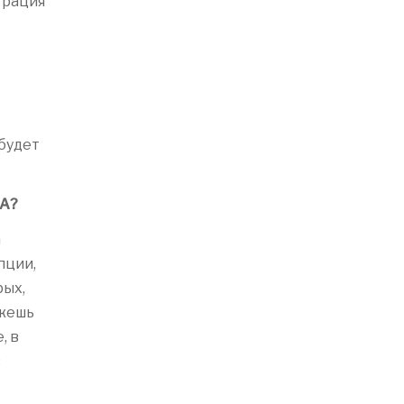
трация
 будет
ША?
а
пции,
рых,
ожешь
, в
в