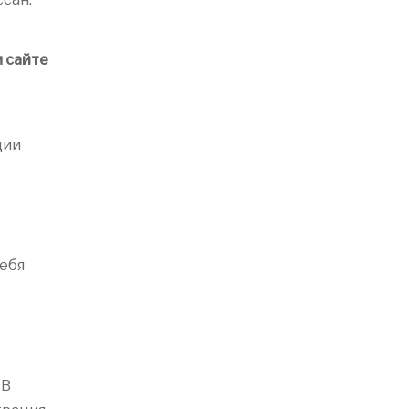
м сайте
ции
тебя
 В