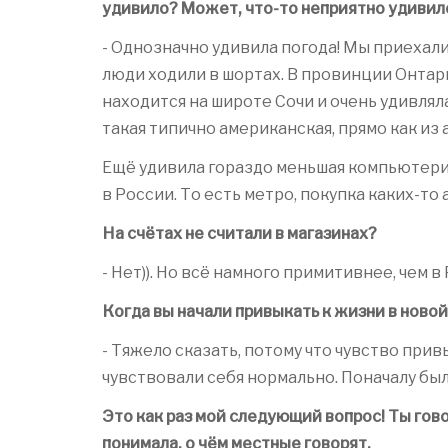
удивило? Может, что-то неприятно удиви
- Однозначно удивила погода! Мы приехали 
люди ходили в шортах. В провинции Онтари
находится на широте Сочи и очень удивлял
такая типично американская, прямо как из
Ещё удивила гораздо меньшая компьютериз
в России. То есть метро, покупка каких-то
На счётах не считали в магазинах?
- Нет)). Но всё намного примитивнее, чем в
Когда вы начали привыкать к жизни в новой
- Тяжело сказать, потому что чувство прив
чувствовали себя нормально. Поначалу бы
Это как раз мой следующий вопрос! Ты гово
понимала, о чём местные говорят.