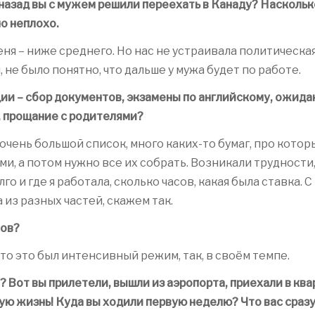
 назад вы с мужем решили переехать в Канаду? Наскольк
но неплохо.
меня – ниже среднего. Но нас не устраивала политическа
 не было понятно, что дальше у мужа будет по работе.
ии – сбор документов, экзамены по английскому, ожида
, прощание с родителями?
очень большой список, много каких-то бумаг, про котор
и, а потом нужно все их собрать. Возникали трудности,
 и где я работала, сколько часов, какая была ставка. С
 из разных частей, скажем так.
тов?
 что это был интенсивный режим, так, в своём темпе.
 Вот вы прилетели, вышли из аэропорта, приехали в ква
вую жизнь! Куда вы ходили первую неделю? Что вас сраз