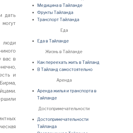
Медицина в Тайланде
Фрукты Тайланда
и дать
Транспорт Тайланда
 могут
Еда
Еда в Тайланде
е люди
 никого
Жизнь в Тайланде
 вас в
Как переехать жить в Тайланд
нечно,
В Тайланд самостоятельно
есть и
Аренда
 Бирма,
айцами.
Аренда жилья и транспорта в
Тайланде
ершили
Достопримечательности
иктных
Достопримечательности
ическая
Тайланда