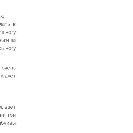
х,
лать в
ла ногу
ньги за
сь ногу
ы очень
следует
ызывает
хий тон
лыбчивы