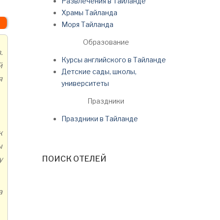
Развлечения в Тайланде
Храмы Тайланда
Моря Тайланда
Образование
.
Курсы английского в Тайланде
й
Детские сады, школы,
я
университеты
Праздники
Праздники в Тайланде
к
ы
ПОИСК ОТЕЛЕЙ
у
а