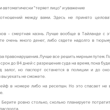
и автоматически "теряет лицо" и уважение
отношений между вами. Здесь не принято целова
ков – смертная казнь. Лучше вообще в Тайланде с э
те очень много денег, либо сядете надолго в тюрьму
 за правонарушения. Лучше все решить мирным путем. 
срок до 84 дней с разрешения суда на время, пока буд
д залог, но паспорт останется в полиции и до око
 вы уехать не сможете.
сейф в номере либо на ресепшн. Но это спасает не в
е.
 Берите ровно столько, сколько планируете потратит
паспорта.