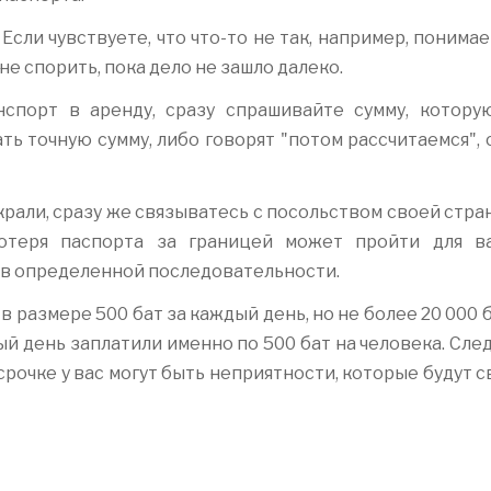
сли чувствуете, что что-то не так, например, понимае
 не спорить, пока дело не зашло далеко.
анспорт в аренду, сразу спрашивайте сумму, котору
ть точную сумму, либо говорят "потом рассчитаемся",
украли, сразу же связыватесь с посольством своей стра
отеря паспорта за границей может пройти для в
 в определенной последовательности.
в размере 500 бат за каждый день, но не более 20 000 
дый день заплатили именно по 500 бат на человека. Сле
рочке у вас могут быть неприятности, которые будут 