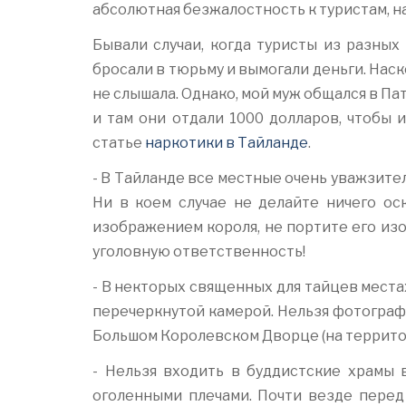
абсолютная безжалостность к туристам, н
Бывали случаи, когда туристы из разных 
бросали в тюрьму и вымогали деньги. Наско
не слышала. Однако, мой муж общался в Пат
и там они отдали 1000 долларов, чтобы 
статье
наркотики в Тайланде
.
- В Тайланде все местные очень уважзител
Ни в коем случае не делайте ничего ос
изображением короля, не портите его изо
уголовную ответственность!
- В некторых священных для тайцев места
перечеркнутой камерой. Нельзя фотограф
Большом Королевском Дворце (на террито
- Нельзя входить в буддистские храмы 
оголенными плечами. Почти везде перед