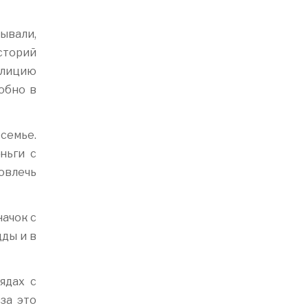
вывали,
историй
полицию
обно в
 семье.
ньги с
повлечь
начок с
ды и в
ядах с
за это