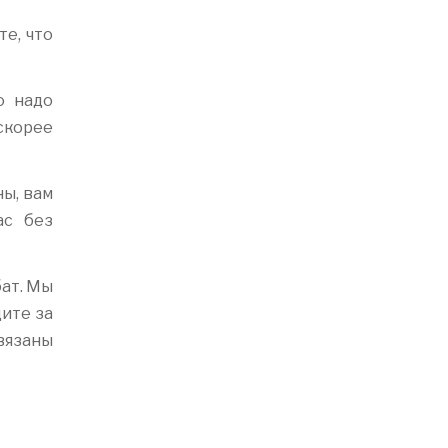
те, что
ю надо
 скорее
ны, вам
ас без
бат. Мы
дите за
связаны