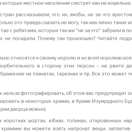
а которых местное население смотрит как на кошельки.
стран рассказывали, что их, якобы, не за что аресто
лько это правда сказать не могу, так как лично таких 
тае с ребятами, которых так же "не за что" забрали в 
их не посадили. Почему так произошло? Читайте подр
ьно относятся к своему королю и ко всей королевской
корбительного в сторону этих персон – не рвите де
бражение на плакатах, тарелках и пр. Все это может 
х нельзя фотографировать, об этом вас предупредит з
ировать в некоторых храмах, в Храме Изумрудного Буд
рии дворца можно).
в коротких шортах, юбках, топиках, откровенных нар
 храмами вы можете взять напрокат вещи, заплатив 