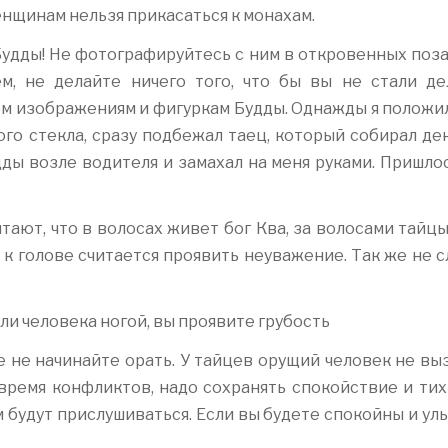
енщинам нельзя прикасаться к монахам.
 Будды! Не фотографируйтесь с ним в откровенных поза
м, не делайте ничего того, что бы вы не стали де
ем изображениям и фигуркам Будды. Однажды я положи
ого стекла, сразу подбежал таец, который собирал де
дды возле водителя и замахал на меня руками. Пришло
итают, что в волосах живет бог Ква, за волосами тайц
к голове считается проявить неуважение. Так же не 
или человека ногой, вы проявите грубость
е не начинайте орать. У тайцев орущий человек не в
 время конфликтов, надо сохранять спокойствие и ти
м будут прислушиваться. Если вы будете спокойны и у