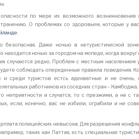
ы.
 опасности по мере их возможного возникновения 
странению. О проблемах со здоровьем, которые у вас
айланде
.
но безопасная. Даже ночью в нетуристической зон
о находится ночью за городом на мопеде, когда вокруг
ния случаются редко. Проблем с местным населением у
будете соблюдать опереденные правила поведения. Ко
к и среди туристов естсь адекватные и не очень, 
елегальных работников из соседних стран – Камбоджа,
то неприятности и случатся, то с презжими, а не с т
ых, если, конечно, вас не избили, ограбили и не сов
зарплата полицейских невысока. Для разрешения конфл
например, таких как Паттая, есть специальная турист