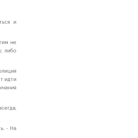
ться и
тим не
, либо
Полиция
ет идти
нчания
сегда,
ь. - На