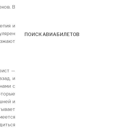
ков. В
епия и
улярен
ПОИСК АВИАБИЛЕТОВ
езжают
рист —
зад, и
нами с
оторые
шней и
тывает
меется
диться