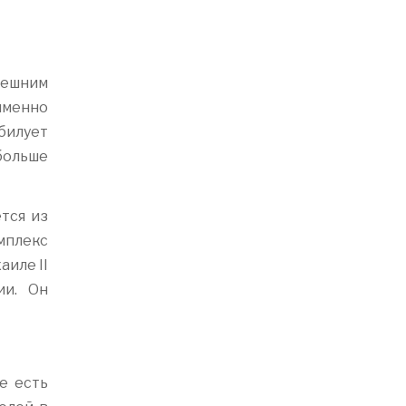
нешним
именно
обилует
больше
тся из
мплекс
иле II
ии. Он
е есть