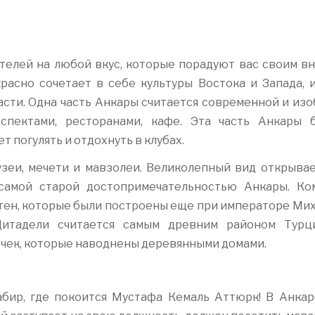
телей на любой вкус, которые порадуют вас своим в
расно сочетает в себе культуры Востока и Запада, 
асти. Одна часть Анкары считается современной и из
спектами, ресторанами, кафе. Эта часть Анкары 
т погулять и отдохнуть в клубах.
узеи, мечети и мавзолеи. Великолепный вид открывае
 самой старой достопримечательностью Анкары. Ко
ен, которые были построены еще при императоре Миха
Цитадели считается самым древним районом Турц
очек, которые наводнены деревянными домами.
бир, где покоится Мустафа Кемаль Аттюрк! В Анкар