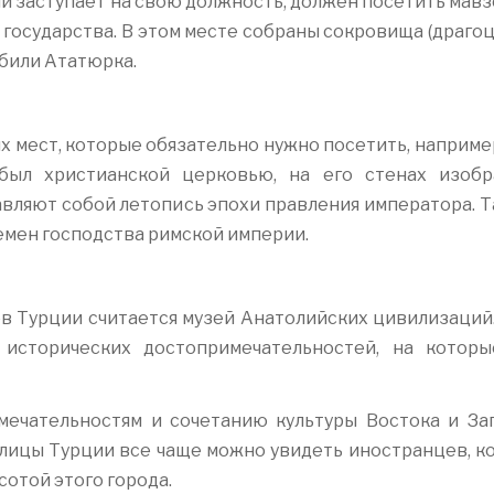
й заступает на свою должность, должен посетить мавз
 государства. В этом месте собраны сокровища (драго
обили Ататюрка.
х мест, которые обязательно нужно посетить, наприме
был христианской церковью, на его стенах изоб
вляют собой летопись эпохи правления императора. Т
емен господства римской империи.
в Турции считается музей Анатолийских цивилизаций.
исторических достопримечательностей, на которы
ечательностям и сочетанию культуры Востока и Зап
толицы Турции все чаще можно увидеть иностранцев, к
отой этого города.