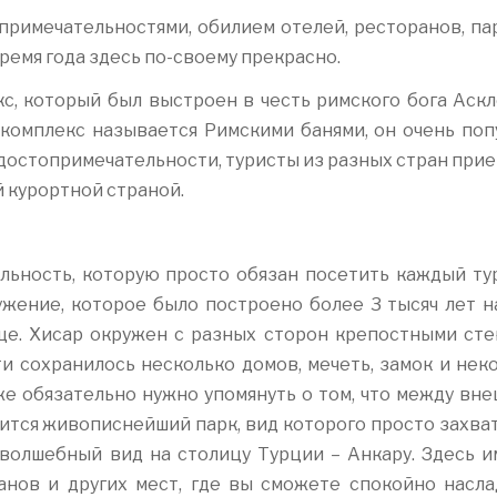
примечательностями, обилием отелей, ресторанов, пар
ремя года здесь по-своему прекрасно.
с, который был выстроен в честь римского бога Аскл
 комплекс называется Римскими банями, он очень поп
 достопримечательности, туристы из разных стран при
й курортной страной.
льность, которую просто обязан посетить каждый ту
жение, которое было построено более 3 тысяч лет на
ще. Хисар окружен с разных сторон крепостными сте
и сохранилось несколько домов, мечеть, замок и нек
е обязательно нужно упомянуть о том, что между вне
ится живописнейший парк, вид которого просто захва
 волшебный вид на столицу Турции – Анкару. Здесь и
нов и других мест, где вы сможете спокойно насла