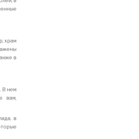
олей, в
ценные
р, храм
ражены
акже в
 В нем
е вам,
ада, в
оторые