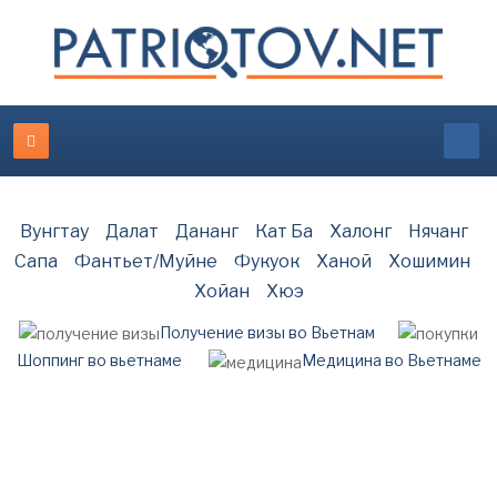
Вунгтау
Далат
Дананг
Кат Ба
Халонг
Нячанг
Сапа
Фантьет/Муйне
Фукуок
Ханой
Хошимин
Хойан
Хюэ
Получение визы во Вьетнам
Шоппинг во вьетнаме
Медицина во Вьетнаме