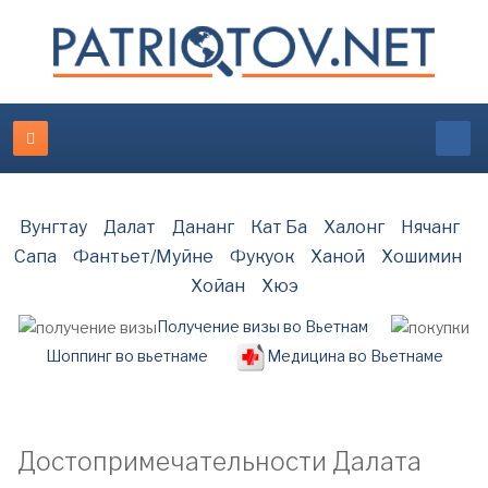
Вунгтау
Далат
Дананг
Кат Ба
Халонг
Нячанг
Сапа
Фантьет/Муйне
Фукуок
Ханой
Хошимин
Хойан
Хюэ
Получение визы во Вьетнам
Шоппинг во вьетнаме
Медицина во Вьетнаме
Достопримечательности Далата