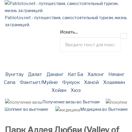
Patriotov.net - путешествия, самостоятельный туризм, жизнь
за границей.
Искать...
Вунгтау
Далат
Дананг
Кат Ба
Халонг
Нячанг
Сапа
Фантьет/Муйне
Фукуок
Ханой
Хошимин
Хойан
Хюэ
Получение визы во Вьетнам
Шоппинг во вьетнаме
Медицина во Вьетнаме
Парк Аллея Любви (Valley of