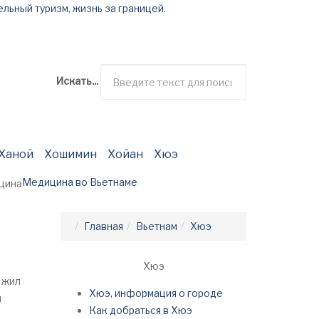
ельный туризм, жизнь за границей.
ресное
Искать...
Ханой
Хошимин
Хойан
Хюэ
Медицина во Вьетнаме
Главная
Вьетнам
Хюэ
Хюэ
 жил
Хюэ, информация о городе
й
Как добраться в Хюэ