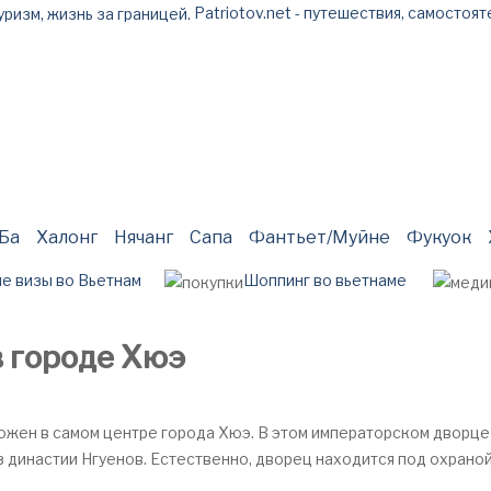
Patriotov.net - путешествия, самостоят
к пакетного тура
полезные сервисы
Экскурсии
инте
 Ба
Халонг
Нячанг
Сапа
Фантьет/Муйне
Фукуок
е визы во Вьетнам
Шоппинг во вьетнаме
 городе Хюэ
ожен в самом центре города Хюэ. В этом императорском дворце
 династии Нгуенов. Естественно, дворец находится под охрано