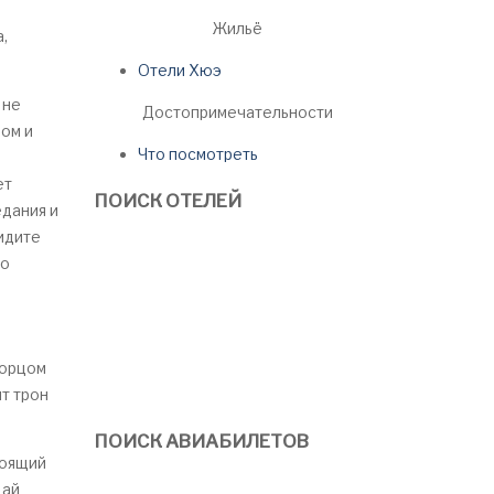
Жильё
,
Отели Хюэ
 не
Достопримечательности
ом и
Что посмотреть
ет
ПОИСК ОТЕЛЕЙ
едания и
идите
ко
ворцом
т трон
ПОИСК АВИАБИЛЕТОВ
тоящий
Дай