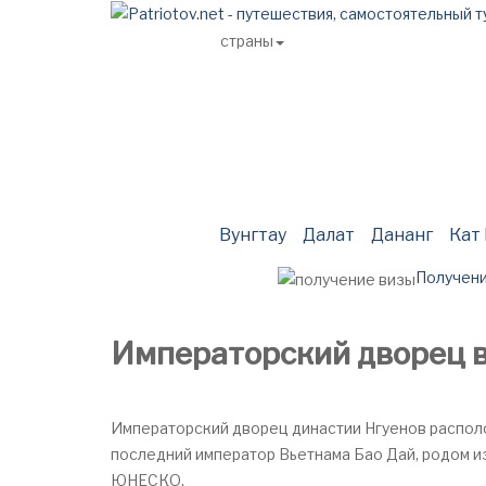
страны
Главная
Авторские туры
Поис
Вунгтау
Далат
Дананг
Кат
Получени
Императорский дворец в
Императорский дворец династии Нгуенов распол
последний император Вьетнама Бао Дай, родом из
ЮНЕСКО.