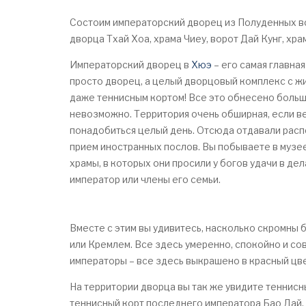
Состоим императорский дворец из Полуденных во
дворца Тхай Хоа, храма Чиеу, ворот Дай Кунг, хра
Императорский дворец в
Хюэ
– его самая главна
просто дворец, а целый дворцовый комплекс с ж
даже теннисным кортом! Все это обнесено большо
невозможно. Территория очень обширная, если в
понадобиться целый день. Отсюда отдавали расп
прием иностранных послов. Вы побываете в музе
храмы, в которых они просили у богов удачи в дел
император или члены его семьи.
Вместе с этим вы удивитесь, насколько скромны 
или Кремлем. Все здесь умеренно, спокойно и сов
императоры – все здесь выкрашено в красный цве
На территории дворца вы так же увидите теннисн
теннисный корт последнего императора Бао Дай, 