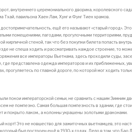
рот, внутреннего церемониального дворика, королевского сада
ма Тхай, павильона Хаен Лам, Хунг и Фунг Тиен храмов.
я достопримечательность, ещё его называют «старый город». Это
илыми помещениями, пагодами, прогулочными территориями, пруд
й кирпичной стеной, так что без покупки билета попасть внутрь
езде не спеша ходить и рассматривать каждое строение, то мож
оряжения все императоры Вьетнама, здесь проходили суды, зас
е, где представлена одежда императоров и их приближенных, ув
ах, прогуляетесь по главной дороге, по которой мог ходить толь
были покои императорской семьи, не сравнить с нашим Зимним д
сем не помпезно. Самая большая помпезность в здании, где стои
т и покрыто лаком., а колонны украшены золотыми драконами.
ый корт! Это не новшество для зажиточных вьетнамцев, это нас
который был построен ещё в 1930-х годах. Дело в том, что Бао 