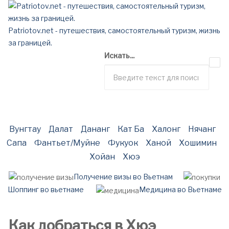
Patriotov.net - путешествия, самостоятельный туризм, жизнь
за границей.
Искать...
Вунгтау
Далат
Дананг
Кат Ба
Халонг
Нячанг
Сапа
Фантьет/Муйне
Фукуок
Ханой
Хошимин
Хойан
Хюэ
Получение визы во Вьетнам
Шоппинг во вьетнаме
Медицина во Вьетнаме
Как добраться в Хюэ