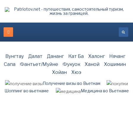
Вунгтау
Далат
Дананг
Кат Ба
Халонг
Нячанг
Сапа
Фантьет/Муйне
Фукуок
Ханой
Хошимин
Хойан
Хюэ
Получение визы во Вьетнам
Шоппинг во вьетнаме
Медицина во Вьетнаме