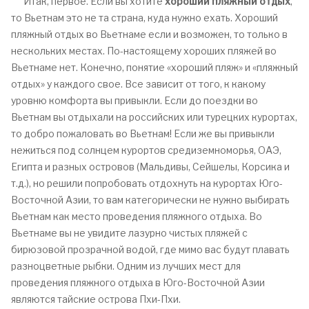
Итак, первое. Если вы хотите
хороший пляжный отдых
,
то Вьетнам это не та страна, куда нужно ехать. Хороший
пляжный отдых во Вьетнаме если и возможен, то только в
нескольких местах. По-настоящему хороших пляжей во
Вьетнаме нет. Конечно, понятие «хороший пляж» и «пляжный
отдых» у каждого свое. Все зависит от того, к какому
уровню комфорта вы привыкли. Если до поездки во
Вьетнам вы отдыхали на российских или турецких курортах,
то добро пожаловать во Вьетнам! Если же вы привыкли
нежиться под солнцем курортов средиземноморья, ОАЭ,
Египта и разных островов (Мальдивы, Сейшелы, Корсика и
т.д.), но решили попробовать отдохнуть на курортах Юго-
Восточной Азии, то вам категорически не нужно выбирать
Вьетнам как место проведения пляжного отдыха. Во
Вьетнаме вы не увидите лазурно чистых пляжей с
бирюзовой прозрачной водой, где мимо вас будут плавать
разноцветные рыбки. Одним из лучших мест для
проведения пляжного отдыха в Юго-Восточной Азии
являются тайские острова Пхи-Пхи.