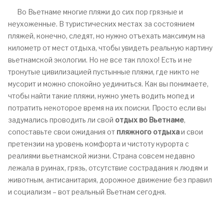
Во Вьетнаме многие пляжи до сих пор грязные и
неухоженные. В туристических местах за состоянием
пляжей, конечно, следят, но нужно отъехать максимум на
километр от мест отдыха, чтобы увидеть реальную картину
вьетнамской экологии. Но не все так плохо! Есть и не
тронутые цивилизацией пустынные пляжи, где никто не
мусорит и можно спокойно уединиться. Как вы понимаете,
чтобы найти такие пляжи, нужно уметь водить мопед и
потратить некоторое время на их поиски. Просто если вы
задумались проводить ли свой
отдых во Вьетнаме
,
сопоставьте свои ожидания от
пляжного отдыха
и свои
претензии на уровень комфорта и чистоту курорта с
реалиями вьетнамской жизни. Страна совсем недавно
лежала в руинах, грязь, отсутствие сострадания к людям и
животным, антисанитария, дорожное движение без правил
и социализм – вот реальный Вьетнам сегодня.