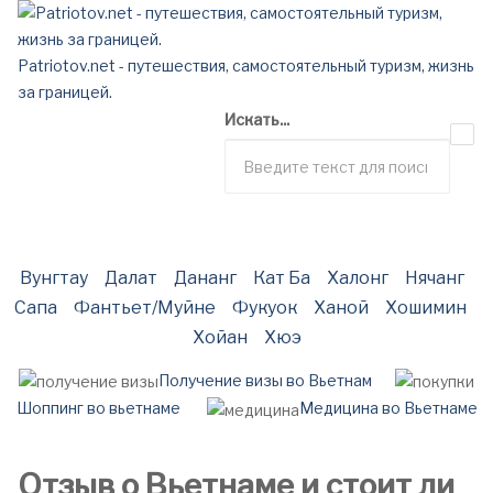
Patriotov.net - путешествия, самостоятельный туризм, жизнь
за границей.
Искать...
Вунгтау
Далат
Дананг
Кат Ба
Халонг
Нячанг
Сапа
Фантьет/Муйне
Фукуок
Ханой
Хошимин
Хойан
Хюэ
Получение визы во Вьетнам
Шоппинг во вьетнаме
Медицина во Вьетнаме
Отзыв о Вьетнаме и стоит ли