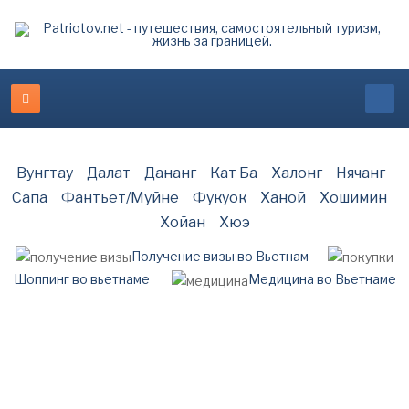
Вунгтау
Далат
Дананг
Кат Ба
Халонг
Нячанг
Сапа
Фантьет/Муйне
Фукуок
Ханой
Хошимин
Хойан
Хюэ
Получение визы во Вьетнам
Шоппинг во вьетнаме
Медицина во Вьетнаме