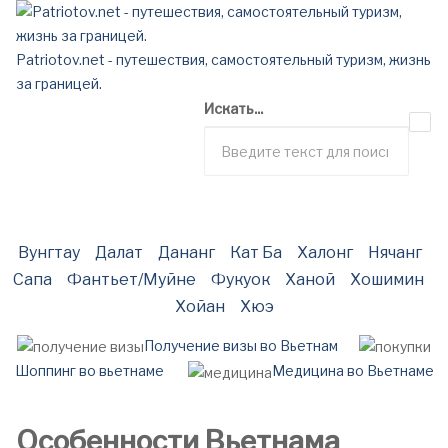
Patriotov.net - путешествия, самостоятельный туризм, жизнь
за границей.
Искать...
Вунгтау
Далат
Дананг
Кат Ба
Халонг
Нячанг
Сапа
Фантьет/Муйне
Фукуок
Ханой
Хошимин
Хойан
Хюэ
Получение визы во Вьетнам
Шоппинг во вьетнаме
Медицина во Вьетнаме
Особенности Вьетнама