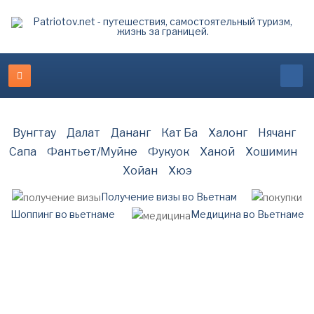
Вунгтау
Далат
Дананг
Кат Ба
Халонг
Нячанг
Сапа
Фантьет/Муйне
Фукуок
Ханой
Хошимин
Хойан
Хюэ
Получение визы во Вьетнам
Шоппинг во вьетнаме
Медицина во Вьетнаме