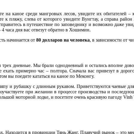
е на каное среди мангровых лесов, увидите их обитателей – к
е к пляжу, слева от которого увидите Вунгтау, а справа район
 отправитесь в путешествие по заповеднику и возможно даже ув
4 часа дня вас отвезут обратно в Хошимин.
сть начинается от
80 долларов на человека
, в зависимости от ч
 и трех дневные. Мы брали однодневный и остались вполне довол
е ехать примерно час – полтора. Сначала вас привезут в дорог
том вы поедите кататься на каное по Меконгу.
шляпу и рубашку с длинным рукавом. Приветствуются чаевые для
поучаствуете при желании в процессе производства и последующ
ольшой моторной лодке, и посетите очень красивую пагоду Vinh 
ах. Находится в провинции Тянь Жанг. Плавучий рынок – это мес