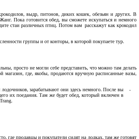
рокодилов, выдр, питонов, диких кошек, обезьян и других. В
 Жанг. Пока готовится обед, вы сможете искупаться и немного
идите стаи различных птиц. Потом вам расскажут как крокодил
исленности группы и от конторы, в которой покупаете тур.
ьны, просто не могли себе представить, что можно там делать
ой магазин, где, якобы, продаются вручную расписанные вазы,
 лодочников, зарабатывают они здесь немного. После вы
его их поедания. Там же будет обед, который включен в
Trang.
то, где продавцы и покупатели сидят на лодках, там же готовят