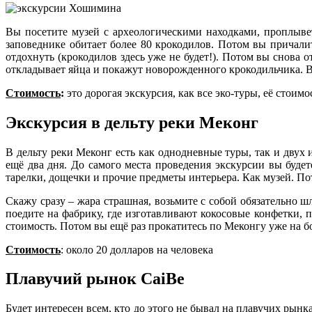
Вы посетите музей с археологическими находками, проплывет
заповеднике обитает более 80 крокодилов. Потом вы причалит
отдохнуть (крокодилов здесь уже не будет!). Потом вы снова
откладывает яйца и покажут новорожденного крокодильчика. В 
Стоимость
:
это дорогая экскурсия, как все эко-туры, её стоимо
Экскурсия в дельту реки Меконг
В дельту реки Меконг есть как однодневные туры, так и двух
ещё два дня. До самого места проведения экскурсии вы будет
тарелки, дощечки и прочие предметы интерьера. Как музей. По
Скажу сразу – жара страшная, возьмите с собой обязательно 
поедите на фабрику, где изготавливают кокосовые конфетки, 
стоимость. Потом вы ещё раз прокатитесь по Меконгу уже на б
Стоимость
: около 20 долларов на человека
Плавучий рынок CaiBe
Будет интересен всем, кто до этого не бывал на плавучих рынк