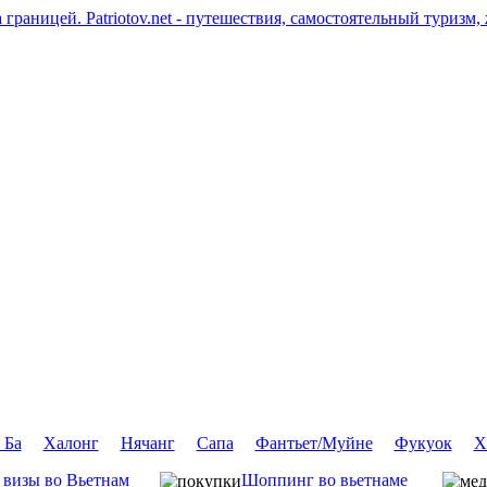
Patriotov.net - путешествия, самостоятельный туризм,
 Ба
Халонг
Нячанг
Сапа
Фантьет/Муйне
Фукуок
Х
 визы во Вьетнам
Шоппинг во вьетнаме