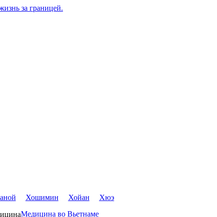
 жизнь за границей.
аной
Хошимин
Хойан
Хюэ
Медицина во Вьетнаме