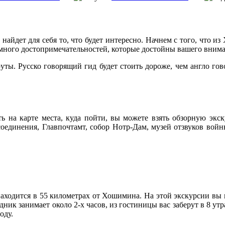
айдет для себя то, что будет интересно. Начнем с того, что и
 много достопримечательностей, которые достойны вашего внима
ы. Русско говорящий гид будет стоить дороже, чем англо гово
ть на карте места, куда пойти, вы можете взять обзорную эк
оединения, Главпочтамт, собор Нотр-Дам, музей отзвуков войн
находится в 55 километрах от Хошимина. На этой экскурсии вы 
ник занимает около 2-х часов, из гостиницы вас заберут в 8 утр
оду.