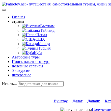
Главная
страны
Вьетнам
Тайланд
Непал
США
Канада
Турция
Куба
Авторские туры
Поиск пакетного тура
полезные сервисы
Экскурсии
интересное
Искать...
Вунгтау
Далат
Дананг
Кат
Получение