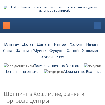
Вунгтау
Далат
Дананг
Кат Ба
Халонг
Нячанг
Сапа
Фантьет/Муйне
Фукуок
Ханой
Хошимин
Хойан
Хюэ
Получение визы во Вьетнам
Шоппинг во вьетнаме
Медицина во Вьетнаме
Шоппинг в Хошимине, рынки и
торговые центры