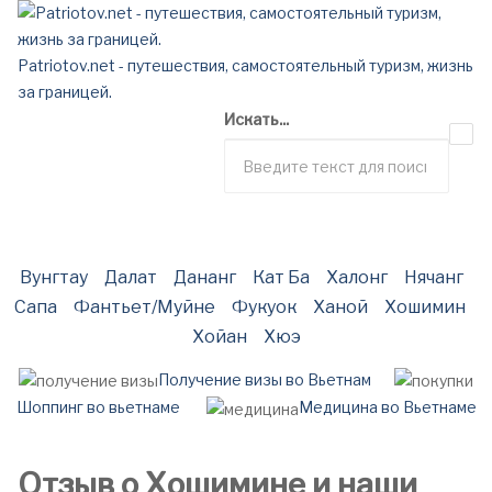
Patriotov.net - путешествия, самостоятельный туризм, жизнь
за границей.
Искать...
Вунгтау
Далат
Дананг
Кат Ба
Халонг
Нячанг
Сапа
Фантьет/Муйне
Фукуок
Ханой
Хошимин
Хойан
Хюэ
Получение визы во Вьетнам
Шоппинг во вьетнаме
Медицина во Вьетнаме
Отзыв о Хошимине и наши